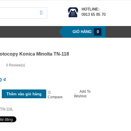
HOTLINE:
0913 65 85 70
GIỎ HÀNG
0
tocopy Konica Minolta TN-118
0
Review(s)
00
₫
Add To
Thêm vào giỏ hàng
Wishlist
y
Compare
TN-118
.