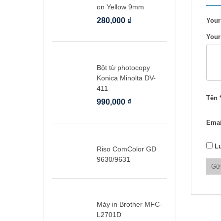
on Yellow 9mm
280,000
₫
Your
Your
Bột từ photocopy
Konica Minolta DV-
411
Tên
990,000
₫
Ema
Lư
Riso ComColor GD
9630/9631
Máy in Brother MFC-
L2701D