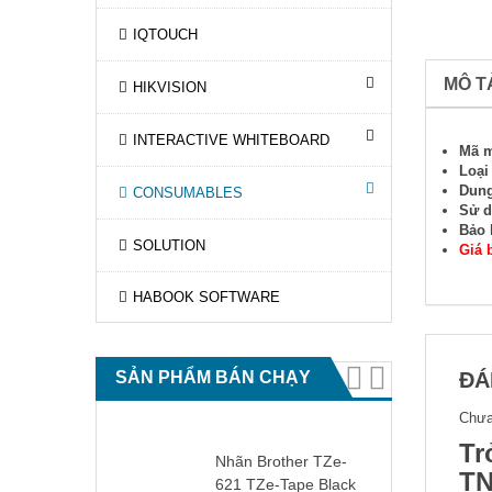
IQTOUCH
MÔ T
HIKVISION
INTERACTIVE WHITEBOARD
Mã 
Loạ
Dung
CONSUMABLES
Sử 
Bảo 
SOLUTION
Giá 
HABOOK SOFTWARE
SẢN PHẨM BÁN CHẠY
ĐÁ
Chưa
Tr
Nhãn Brother TZe-
TN
621 TZe-Tape Black