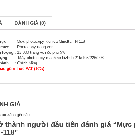
Ả
ĐÁNH GIÁ (0)
mực
: Mực photocopy Konica Minolta TN-118
i mực
: Photocopy trắng đen
 lượng
: 12.000 trang với độ phủ 5%
dụng
: Máy photocopy machine bizhub 215/195/226/206
hành
: Chính hãng
bao gồm thuế VAT (10%)
NH GIÁ
 có đánh giá nào.
ở thành người đầu tiên đánh giá “Mực
-118”