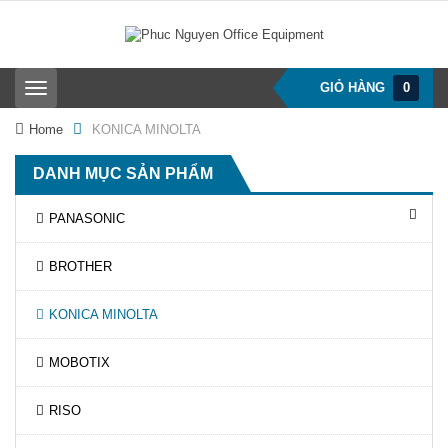
GIỎ HÀNG
0
T
o
g
Home
KONICA MINOLTA
g
l
DANH MỤC SẢN PHẨM
e
n
a
PANASONIC
v
i
BROTHER
g
a
t
KONICA MINOLTA
i
o
n
MOBOTIX
RISO