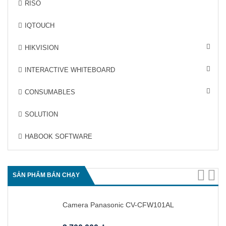
g
RISO
a
t
IQTOUCH
i
o
n
HIKVISION
INTERACTIVE WHITEBOARD
CONSUMABLES
SOLUTION
HABOOK SOFTWARE
SẢN PHẨM BÁN CHẠY
Camera Panasonic CV-CFW101AL