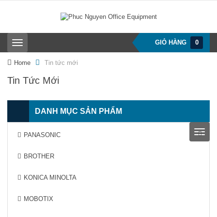
GIỎ HÀNG
0
T
o
g
Home
Tin tức mới
g
l
Tin Tức Mới
e
n
a
DANH MỤC SẢN PHẨM
v
i
g
T
PANASONIC
a
o
t
g
i
BROTHER
g
o
l
n
e
KONICA MINOLTA
n
a
MOBOTIX
v
i