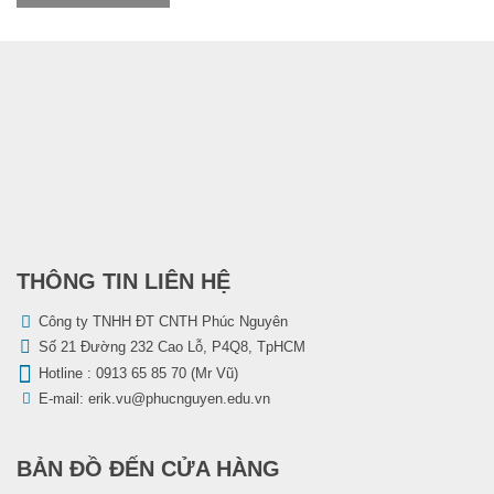
THÔNG TIN LIÊN HỆ
Công ty TNHH ĐT CNTH Phúc Nguyên
Số 21 Đường 232 Cao Lỗ, P4Q8, TpHCM
Hotline :
0913 65 85 70 (Mr Vũ)
Mực laser Brother TN-2385
E-mail:
erik.vu@phucnguyen.edu.vn
470,000
₫
BẢN ĐỒ ĐẾN CỬA HÀNG