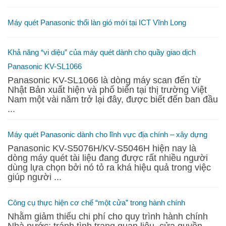
Mực Inkjet Brother BT5000Y
Máy quét Panasonic thổi làn gió mới tại ICT Vĩnh Long
135,000
₫
Khả năng “vi diệu” của máy quét dành cho quầy giao dịch
Panasonic KV-SL1066
Panasonic KV-SL1066 là dòng máy scan đến từ
Nhật Bản xuất hiện và phổ biến tại thị trường Việt
Nam một vài năm trở lại đây, được biết đến ban đầu
...
Máy quét Panasonic dành cho lĩnh vực địa chính – xây dựng
Panasonic KV-S5076H/KV-S5046H hiện nay là
dòng máy quét tài liệu đang được rất nhiều người
dùng lựa chọn bởi nó tỏ ra khá hiệu quả trong việc
giúp người ...
Công cụ thực hiện cơ chế “một cửa” trong hành chính
Nhằm giảm thiểu chi phí cho quy trình hành chính
Drum photocopy Konica Minolta DR-317
Nhà nước; tránh tình trạng quan liêu, cửa quyền,