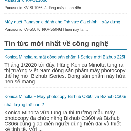
Panasonic KV-SL1066
159,500,000
₫
Panasonic KV-SL1066 là dòng máy scan đến ...
Máy quét Panasonic dành cho lĩnh vực địa chính – xây dựng
Panasonic KV-S5076H/KV-S5046H hiện nay là ...
Tin tức mới nhất về công nghệ
Konica Minolta ra mắt dòng sản phẩm I-Series mới Bizhub 225i
Tháng 1/2020 tới đây, Hãng Konica Minolta tung ra
thị trường Việt Nam dòng sản phẩm máy photocopy
thế hệ mới Bizhub iSeries. Dòng sản phẩm này hứa
hẹn sẽ mang ...
Konica Minolta – Máy photocopy Bizhub C360i và Bizhub C306i
chất lượng thế nào ?
Konica Minolta vừa tung ra thị trường mẫu máy
Bizhub 306i
photocopy đa chức năng Bizhub C360i và Bizhub
49,032,000
₫
C306i cùng giao diện người dùng hiện đại và thiết
kế tinh tế. Với ...