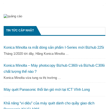
Máy Scan Khổ A3 Panasonic KV – S5046H – 80ppm
102,000,000
₫
TIN TỨC CẬP NHẬT
Konica Minolta ra mắt dòng sản phẩm I-Series mới Bizhub 225i
Tháng 1/2020 tới đây, Hãng Konica Minolta ...
Konica Minolta – Máy photocopy Bizhub C360i và Bizhub C306i
chất lượng thế nào ?
Konica Minolta vừa tung ra thị trường ...
Máy quét Panasonic thổi làn gió mới tại ICT Vĩnh Long
Khả năng “vi diệu” của máy quét dành cho quầy giao dịch
Máy Scan Khổ A3 Panasonic KV-S5076H – 100ppm