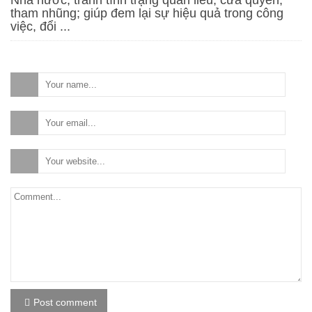
tham nhũng; giúp đem lại sự hiệu quả trong công
1,650,000
₫
việc, đổi ...
Bizhub 266i
44,404,000
₫
Post comment