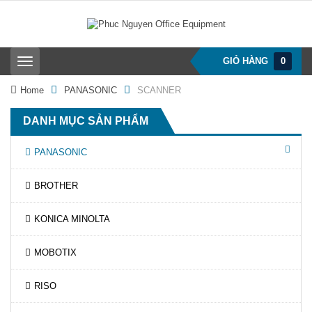
GIỎ HÀNG
0
T
o
g
Home
PANASONIC
SCANNER
g
l
DANH MỤC SẢN PHẨM
e
n
a
PANASONIC
v
i
BROTHER
g
a
t
KONICA MINOLTA
i
o
n
MOBOTIX
RISO