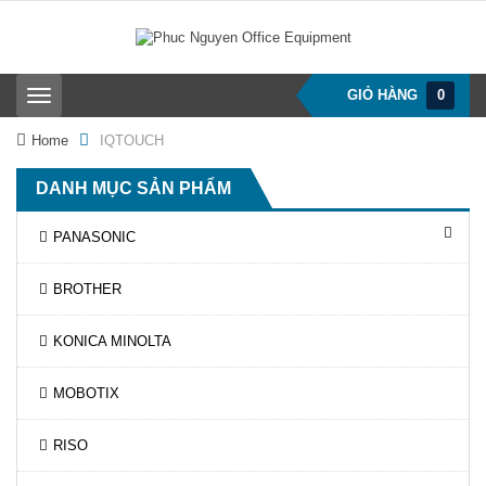
GIỎ HÀNG
0
T
o
g
Home
IQTOUCH
g
l
DANH MỤC SẢN PHẨM
e
n
a
PANASONIC
v
i
BROTHER
g
a
t
KONICA MINOLTA
i
o
n
MOBOTIX
RISO