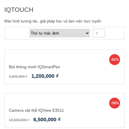
IQTOUCH
Màn hình tương tác, giải pháp học và làm việc trực tuyến
8
-52%
Bút thông minh IQSmartPen
1,200,000
₫
2,500,000
₫
-38%
Camera vật thể IQView E3511
6,500,000
₫
10,500,000
₫