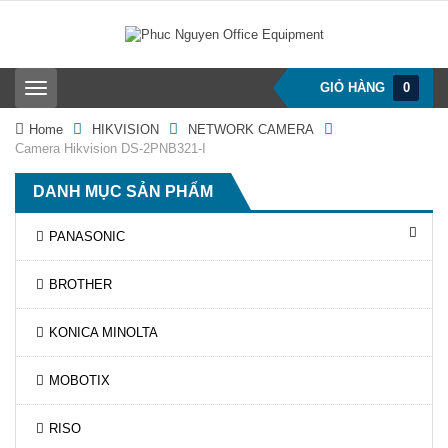
GIỎ HÀNG
0
T
o
g
Home
HIKVISION
NETWORK CAMERA
g
Camera Hikvision DS-2PNB321-I
l
e
DANH MỤC SẢN PHẨM
n
a
v
PANASONIC
i
g
BROTHER
a
t
i
KONICA MINOLTA
o
n
MOBOTIX
RISO