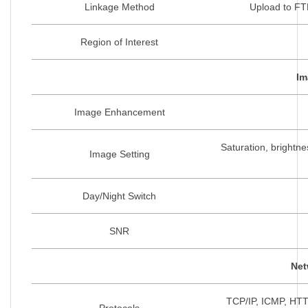
Linkage Method
Upload to FTP
Region of Interest
Im
Image Enhancement
Saturation, brightn
Image Setting
Day/Night Switch
SNR
Net
TCP/IP, ICMP, HT
Protocols