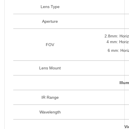
Lens Type
Aperture
2.8mm: Horizo
4 mm: Horiz
FOV
6 mm: Horiz
Lens Mount
Illum
IR Range
Wavelength
Vi