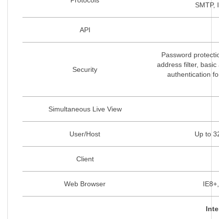
SMTP, I
API
Password protecti
address filter, bas
Security
authentication f
Simultaneous Live View
User/Host
Up to 32
Client
Web Browser
IE8+,
Inte