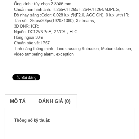
Ống kính : tùy chọn 2.8/4/6 mm.
Chuẩn nén hình ảnh: H.265+/H.265/H.264+/H.264/MJPEG;
Độ nhạy sáng :Color: 0.028 lux @(F2.0, AGC ON), 0 lux with IR;
Tần số : 25fps/30fps(1920×1080); 3 streams;
3D DNR; ICR;
Nguồn :DC12V&PoE; 2 VCA，HLC
Hồng ngoại 30m
Chuẩn bảo vệ: IP67
Tính năng thông minh : Line crossing /Intrusion, Motion detection,
video tampering alarm, exception
MÔ TẢ
ĐÁNH GIÁ (0)
Thông số kỹ thuật: