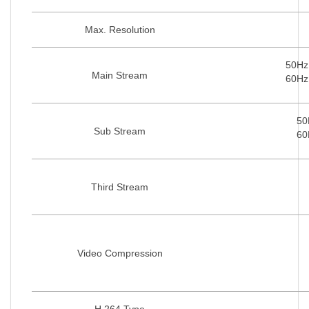
Max. Resolution
50Hz:
Main Stream
60Hz:
50
Sub Stream
60
Third Stream
Video Compression
H.264 Type