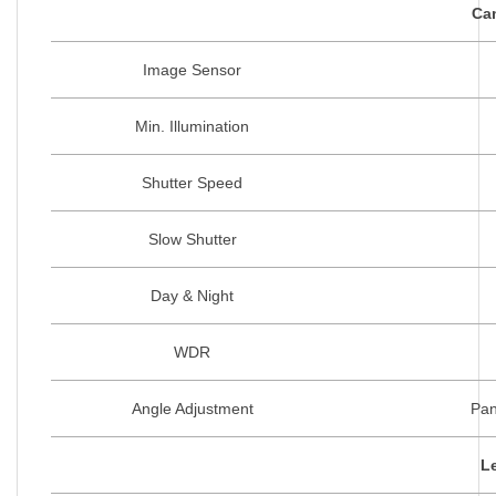
Ca
Image Sensor
Min. Illumination
Shutter Speed
Slow Shutter
Day & Night
WDR
Angle Adjustment
Pan:
L