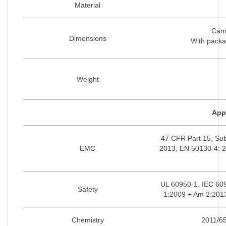
Material
Came
Dimensions
With packa
Weight
App
47 CFR Part 15, Su
EMC
2013, EN 50130-4: 2
UL 60950-1, IEC 60
Safety
1:2009 + Am 2:201
Chemistry
2011/65