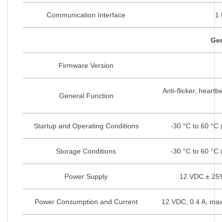
Communication Interface
1 
Gen
Firmware Version
Anti-flicker, heart
General Function
Startup and Operating Conditions
-30 °C to 60 °C 
Storage Conditions
-30 °C to 60 °C 
Power Supply
12 VDC ± 25%
Power Consumption and Current
12 VDC, 0.4 A, max.